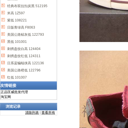
5
经典布双拉扣炭黑 512195
6
米高 1Z597
7
紫低 108221
8
日版青绿高 F8063
9
美国公路鲸灰低 122793
10
黑低 101001
11
刺绣盘纹白高 124404
12
刺绣盘纹红低 124311
13
日系蓝蝙蝠侠高 122136
14
美国公路橙低 122796
15
红低 101007
友情链接
正品匡威批发代理
淘宝网
浏览记录
清除列表
|
查看所有