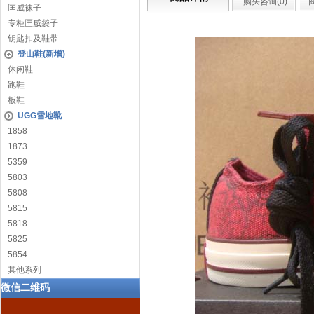
购买咨询(
0
)
匡威袜子
专柜匡威袋子
钥匙扣及鞋带
登山鞋(新增)
休闲鞋
跑鞋
板鞋
UGG雪地靴
1858
1873
5359
5803
5808
5815
5818
5825
5854
其他系列
微信二维码