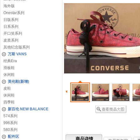
海外版
Onestar系列
日版系列
日系系列
开口笑系列
皮质系列
其他纪念版系列
万斯 VANS
经典Era
滑板鞋
休闲鞋
英伦鞋(新增)
皮鞋
休闲鞋
四季鞋
新百伦 NEW BALANCE
574系列
996系列
580系列
配件区
商品详情