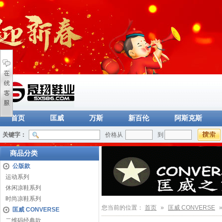
首页
匡威
万斯
新百伦
阿斯克斯
关键字：
价格从
到
商品分类
公版款
运动系列
休闲凉鞋系列
时尚凉鞋系列
您当前的位置：
首页
»
匡威 CONVERSE
匡威 CONVERSE
二维码经典款