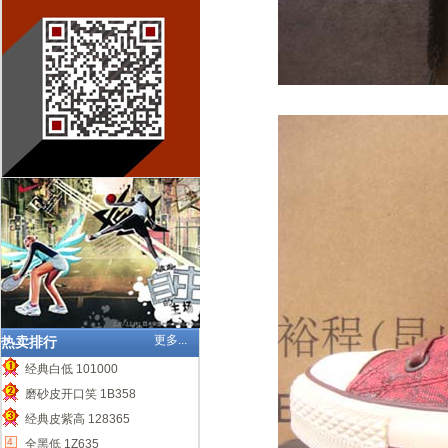
更多...
热卖排行
经典白低 101000
1
磨砂皮开口笑 1B358
2
经典皮紫高 128365
3
4
全黑低 1Z635