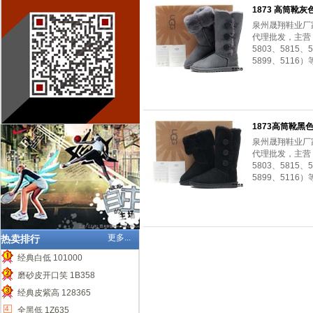
1873 高筒靴灰
泉州晟翔鞋业厂
代理批发，主营：（
5803、5815、5
5899、5116）
1873高筒靴黑
泉州晟翔鞋业厂
代理批发，主营：（
5803、5815、5
5899、5116）
更多...
热卖排行
经典白低 101000
1
磨砂皮开口笑 1B358
2
经典皮紫高 128365
3
4
全黑低 1Z635