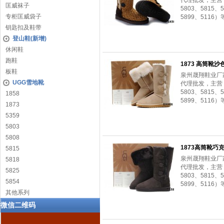
代理批发，主营：（
匡威袜子
5803、5815、5
专柜匡威袋子
5899、5116）
钥匙扣及鞋带
登山鞋(新增)
休闲鞋
跑鞋
1873 高筒靴沙
板鞋
泉州晟翔鞋业厂
UGG雪地靴
代理批发，主营：（
5803、5815、5
1858
5899、5116）
1873
5359
5803
5808
1873高筒靴巧
5815
泉州晟翔鞋业厂
5818
代理批发，主营：（
5825
5803、5815、5
5854
5899、5116）
其他系列
微信二维码