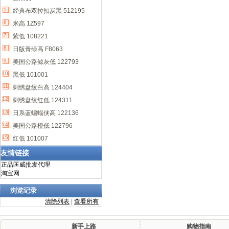
5
经典布双拉扣炭黑 512195
6
米高 1Z597
7
紫低 108221
8
日版青绿高 F8063
9
美国公路鲸灰低 122793
10
黑低 101001
11
刺绣盘纹白高 124404
12
刺绣盘纹红低 124311
13
日系蓝蝙蝠侠高 122136
14
美国公路橙低 122796
15
红低 101007
友情链接
正品匡威批发代理
淘宝网
浏览记录
清除列表
|
查看所有
新手上路
购物指南