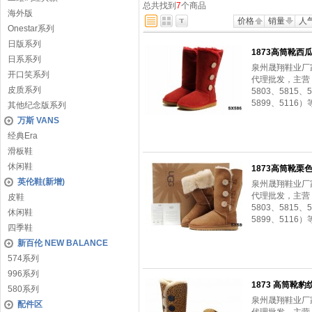
总共找到
7
个商品
海外版
价格
销量
人
Onestar系列
日版系列
1873高筒靴西
日系系列
泉州晟翔鞋业厂
开口笑系列
代理批发，主营：（
皮质系列
5803、5815、5
5899、5116）
其他纪念版系列
万斯 VANS
经典Era
滑板鞋
休闲鞋
1873高筒靴栗
英伦鞋(新增)
泉州晟翔鞋业厂
代理批发，主营：（
皮鞋
5803、5815、5
休闲鞋
5899、5116）
四季鞋
新百伦 NEW BALANCE
574系列
996系列
1873 高筒靴豹
580系列
泉州晟翔鞋业厂
配件区