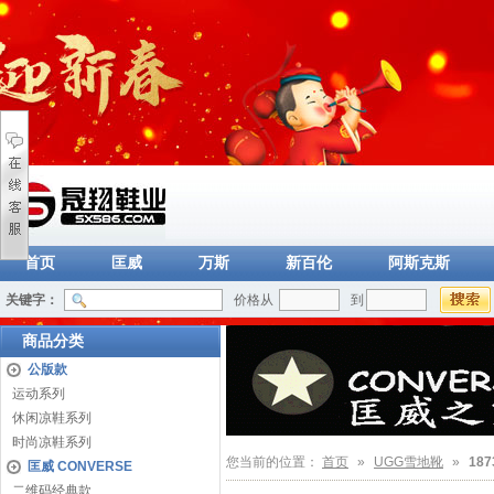
首页
匡威
万斯
新百伦
阿斯克斯
关键字：
价格从
到
商品分类
公版款
运动系列
休闲凉鞋系列
时尚凉鞋系列
您当前的位置：
首页
»
UGG雪地靴
»
187
匡威 CONVERSE
二维码经典款