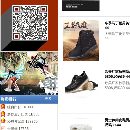
冬季马丁靴男英伦
44
冬季马丁靴男英伦
44
欧美厂家秋季新
5806,尺码39-44
欧美厂家秋季新
5806,尺码39-44
更多...
热卖排行
经典白低 101000
1
磨砂皮开口笑 1B358
2
男士休闲皮鞋男
经典皮紫高 128365
尺码39-44
3
4
全黑低 1Z635