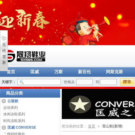
首页
匡威
万斯
新百伦
阿斯克斯
关键字：
价格从
到
商品分类
公版款
运动系列
休闲凉鞋系列
时尚凉鞋系列
您当前的位置：
首页
»
登山鞋(新增)
匡威 CONVERSE
二维码经典款