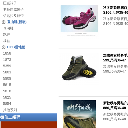
匡威袜子
秋冬新款厚底百
专柜匡威袋子
S106,尺码35-4
钥匙扣及鞋带
秋冬新款厚底百
登山鞋(新增)
S106,尺码35-4
休闲鞋
跑鞋
板鞋
UGG雪地靴
1858
加绒男女鞋冬季
1873
599,尺码36-47
5359
加绒男女鞋冬季
599,尺码36-47
5803
5808
5815
5818
5825
新款秋冬男鞋户
5854
886,尺码36-48
其他系列
新款秋冬男鞋户
微信二维码
886,尺码36-48