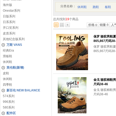
海外版
分类名称：
休闲鞋
跑鞋
板鞋
Onestar系列
日版系列
总共找到
19
个商品
日系系列
价格
销量
人
开口笑系列
皮质系列
保罗 骆驼男鞋
其他纪念版系列
865,867尺码38-
万斯 VANS
保罗 骆驼男鞋
经典Era
865,867尺码38-
滑板鞋
休闲鞋
英伦鞋(新增)
皮鞋
休闲鞋
金戈 骆驼棉鞋男
尺码38-46
四季鞋
金戈 骆驼棉鞋男
新百伦 NEW BALANCE
尺码38-46
574系列
996系列
580系列
配件区