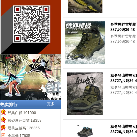
冬季男鞋雪地靴
887,尺码36-48
冬季男鞋雪地靴
887,尺码36-48
秋冬登山鞋男女
88727,尺码36-4
秋冬登山鞋男女
88727,尺码36-4
更多...
热卖排行
经典白低 101000
1
磨砂皮开口笑 1B358
2
秋冬登山鞋男女
经典皮紫高 128365
88726,尺码36-4
3
4
全黑低 1Z635