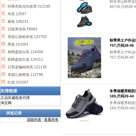
秋冬登山鞋男女
5
经典布双拉扣炭黑 512195
88726,尺码36-4
6
米高 1Z597
7
紫低 108221
8
日版青绿高 F8063
9
美国公路鲸灰低 122793
秋季男士户外运
10
黑低 101001
707,尺码38-4
11
刺绣盘纹白高 124404
秋季男士户外运
707,尺码38-4
12
刺绣盘纹红低 124311
13
日系蓝蝙蝠侠高 122136
14
美国公路橙低 122796
15
红低 101007
友情链接
冬季保暖男鞋防
169,尺码39-44
正品匡威批发代理
淘宝网
冬季保暖男鞋防
169,尺码39-44
浏览记录
清除列表
|
查看所有