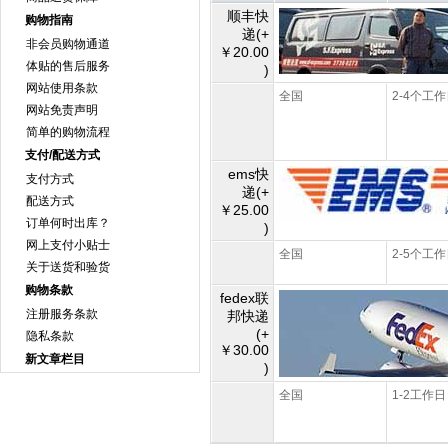
顺丰快
购物指南
递(+
非会员购物通道
￥20.00
体贴的售后服务
)
网站使用条款
全国
2-4个工
网站免责声明
简单的购物流程
支付/配送方式
ems快
支付方式
递(+
配送方式
￥25.00
订单何时出库？
)
网上支付小贴士
全国
2-5个工
关于送货和验货
购物条款
fedex联
注册服务条款
邦快递
(+
隐私条款
￥30.00
新文章栏目
)
全国
1-2工作日