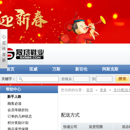
首页
匡威
万斯
新百伦
阿斯克斯
关键字：
价格从
到
帮助中心
您当前的位置：
首页
»
更多
»
支付/配送
新手上路
顾客必读
会员等级折扣
配送方式
订单的几种状态
积分奖励计划
快递公司
送货范围
送达
商品退货保障