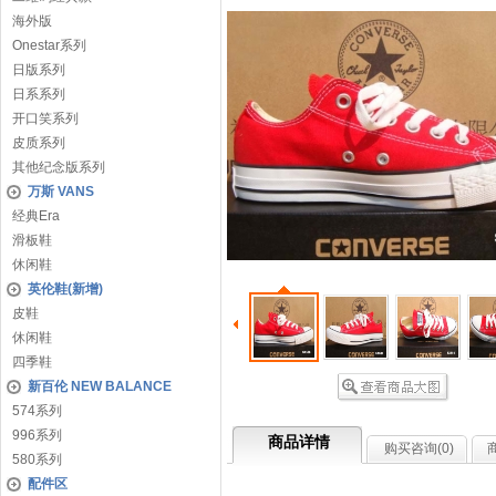
海外版
Onestar系列
日版系列
日系系列
开口笑系列
皮质系列
其他纪念版系列
万斯 VANS
经典Era
滑板鞋
休闲鞋
英伦鞋(新增)
皮鞋
休闲鞋
四季鞋
新百伦 NEW BALANCE
574系列
996系列
商品详情
购买咨询(
0
)
580系列
配件区