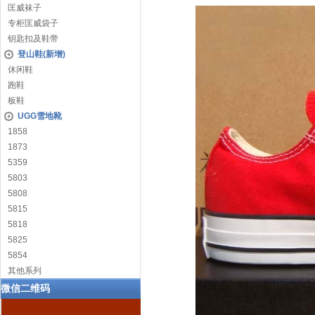
匡威袜子
专柜匡威袋子
钥匙扣及鞋带
登山鞋(新增)
休闲鞋
跑鞋
板鞋
UGG雪地靴
1858
1873
5359
5803
5808
5815
5818
5825
5854
其他系列
微信二维码