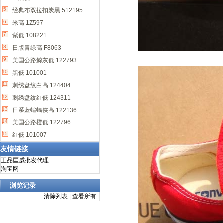
5
经典布双拉扣炭黑 512195
6
米高 1Z597
7
紫低 108221
8
日版青绿高 F8063
9
美国公路鲸灰低 122793
10
黑低 101001
11
刺绣盘纹白高 124404
12
刺绣盘纹红低 124311
13
日系蓝蝙蝠侠高 122136
14
美国公路橙低 122796
15
红低 101007
友情链接
正品匡威批发代理
淘宝网
浏览记录
清除列表
|
查看所有