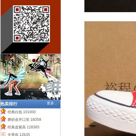
更多...
热卖排行
经典白低 101000
1
磨砂皮开口笑 1B358
2
经典皮紫高 128365
3
4
全黑低 1Z635