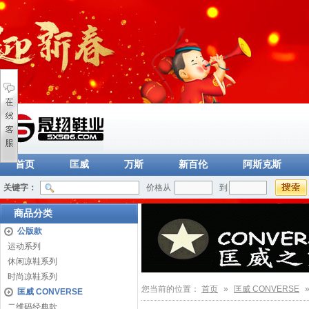
首页
匡威
万斯
新百伦
阿斯克斯
关键字：
价格从
到
商品分类
公版款
运动系列
休闲凉鞋系列
时尚凉鞋系列
您当前的位置：
首页
»
匡威 CONVERSE
匡威 CONVERSE
二维码经典款