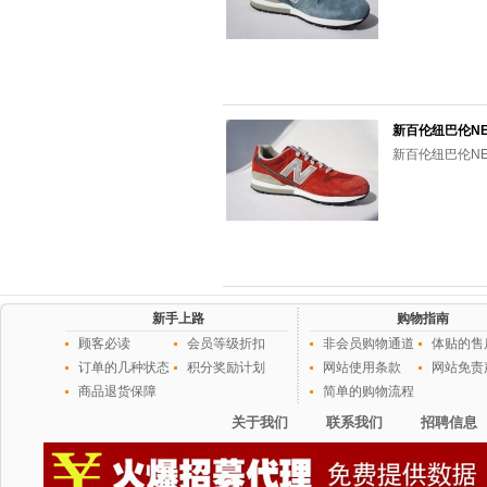
新百伦纽巴伦NEW
新百伦纽巴伦NEW
新手上路
购物指南
顾客必读
会员等级折扣
非会员购物通道
体贴的售
订单的几种状态
积分奖励计划
网站使用条款
网站免责
商品退货保障
简单的购物流程
关于我们
联系我们
招聘信息