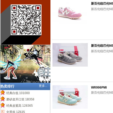
新百伦纽巴伦NEW
新百伦纽巴伦NEW
新百伦纽巴伦NEW
新百伦纽巴伦NEW
更多...
热卖排行
WR996PMI
新百伦纽巴伦NEW
经典白低 101000
1
磨砂皮开口笑 1B358
2
经典皮紫高 128365
3
4
全黑低 1Z635