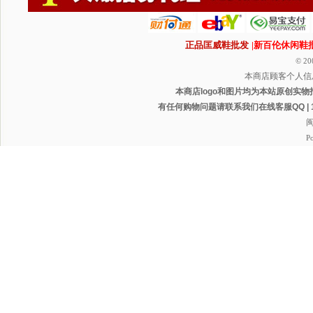
正品匡威鞋批发
|新百伦休闲鞋
© 20
本商店顾客个人信
本商店logo和图片均为本站原创实物
有任何购物问题请联系我们在线客服QQ | 1165
闽
P