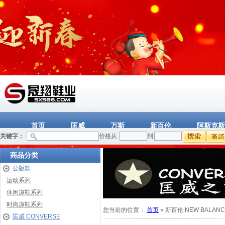
首页
匡威
万斯
新百伦
阿斯克斯
关键字：
价格从
到
商品分类
公版款
运动系列
休闲凉鞋系列
时尚凉鞋系列
您当前的位置：
首页
»
新百伦 NEW BALANC
匡威 CONVERSE