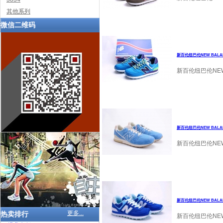
其他系列
微信二维码
新百伦纽巴伦NEW BALAN
新百伦纽巴伦NEW 
新百伦纽巴伦NEW BALAN
新百伦纽巴伦NEW 
新百伦纽巴伦NEW BALAN
更多...
热卖排行
新百伦纽巴伦NEW 