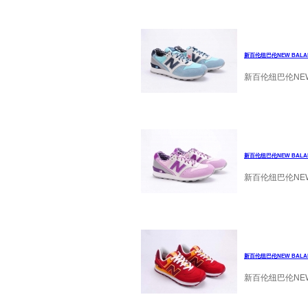
新百伦纽巴伦NEW BALA
新百伦纽巴伦NEW
新百伦纽巴伦NEW BALAN
新百伦纽巴伦NEW 
新百伦纽巴伦NEW BALAN
新百伦纽巴伦NEW 