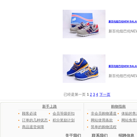
新百伦纽巴伦NEW BALAN
新百伦纽巴伦NEW 
新百伦纽巴伦NEW BALAN
新百伦纽巴伦NEW 
已经是第一页
1
2
3
4
下一页
新手上路
购物指南
顾客必读
会员等级折扣
非会员购物通道
体贴的售
订单的几种状态
积分奖励计划
网站使用条款
网站免责
商品退货保障
简单的购物流程
关于我们
联系我们
招聘信息