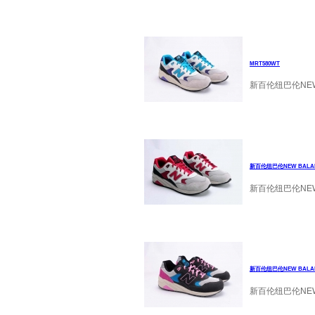
MRT580WT
新百伦纽巴伦NEW 
新百伦纽巴伦NEW BALA
新百伦纽巴伦NEW 
新百伦纽巴伦NEW BALA
新百伦纽巴伦NEW 